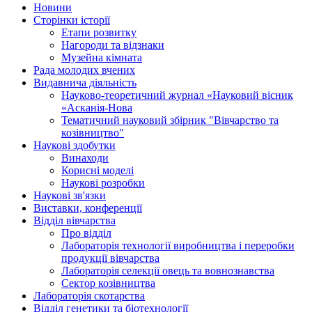
Новини
Сторінки історії
Етапи розвитку
Нагороди та відзнаки
Музейна кімната
Рада молодих вчених
Видавнича діяльність
Науково-теоретичний журнал «Науковий вісник
«Асканія-Нова
Тематичний науковий збірник "Вівчарство та
козівництво"
Наукові здобутки
Винаходи
Корисні моделі
Наукові розробки
Наукові зв'язки
Виставки, конференції
Відділ вівчарства
Про відділ
Лабораторія технології виробництва і переробки
продукції вівчарства
Лабораторія селекції овець та вовнознавства
Сектор козівництва
Лабораторія скотарства
Відділ генетики та біотехнології