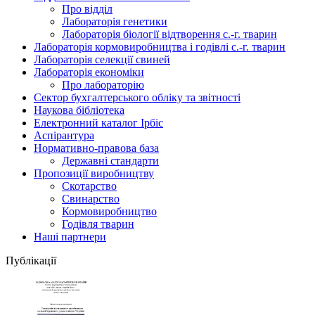
Про відділ
Лабораторія генетики
Лабораторія біології відтворення с.-г. тварин
Лабораторія кормовиробництва і годівлі с.-г. тварин
Лабораторія селекції свиней
Лабораторія економіки
Про лабораторію
Сектор бухгалтерського обліку та звітності
Наукова бібліотека
Електронний каталог Iрбiс
Аспірантура
Нормативно-правова база
Державні стандарти
Пропозиції виробництву
Скотарство
Свинарство
Кормовиробництво
Годівля тварин
Наші партнери
Публікації