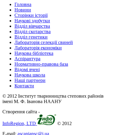
Головна
Новини
Сторінки історії
Наукові здобутки
Відділ вівчарства
Відділ скотарства
Відділ генетики
Лабораторія селекції свиней
Лабораторія економіки
Наукова бібліотека
Аспірантура
Нормативно-правова база
Відомі вчені
Наукова школа
Наші партнери
Контакти
© 2012 Інститут тваринництва степових районів
імені М. Ф. Іванова НААНУ
Створення сайта -
InfoRegion, LTD
© 2012
E-mail:
ascaniansc@i.ua