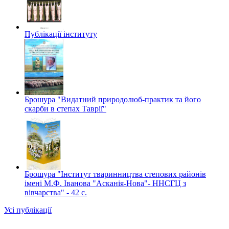
Публікації інституту
Брошура "Видатний природолюб-практик та його
скарби в степах Таврії"
Брошура "Інститут тваринництва степових районів
імені М.Ф. Іванова "Асканія-Нова"- ННСГЦ з
вівчарства" - 42 c.
Усі публікації