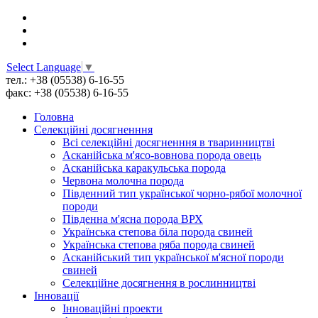
Select Language
▼
тел.: +38 (05538) 6-16-55
факс: +38 (05538) 6-16-55
Головна
Селекційні досягненння
Всі cелекційні досягненння в тваринництві
Асканійська м'ясо-вовнова порода овець
Асканійська каракульська порода
Червона молочна порода
Південний тип української чорно-рябої молочної
породи
Південна м'ясна порода ВРХ
Українська степова біла порода свиней
Українська степова ряба порода свиней
Асканійський тип української м'ясної породи
свиней
Селекційне досягнення в рослинництві
Інновації
Інноваційні проекти