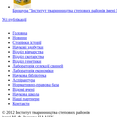
Брошура "Інститут тваринництва степових районів імені 
Усі публікації
Головна
Новини
Сторінки історії
Наукові здобутки
Відділ вівчарства
Відділ скотарства
Відділ генетики
Лабораторія селекції свиней
Лабораторія економіки
Наукова бібліотека
Аспірантура
Нормативно-правова база
Відомі вчені
Наукова школа
Наші партнери
Контакти
© 2012 Інститут тваринництва степових районів