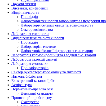
Наукові зв'язки
Виставки, конференції
Відділ вівчарства
Про відділ
Лабораторія технології виробництва і переробки про
Лабораторія селекції овець та вовнознавства
Сектор козівництва
Лабораторія скотарства
Відділ генетики та біотехнології
Про відділ
Лабораторія генетики
Лабораторія біології відтворення с.-г. тварин
Лабораторія кормовиробництва і годівлі с.-г. тварин
Лабораторія селекції свиней
Лабораторія економіки
Про лабораторію
Сектор бухгалтерського обліку та звітності
Наукова бібліотека
Електронний каталог Iрбiс
Аспірантура
Нормативно-правова база
Державні стандарти
Пропозиції виробництву
Скотарство