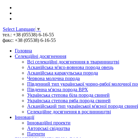
Select Language
▼
тел.: +38 (05538) 6-16-55
факс: +38 (05538) 6-16-55
Головна
Селекційні досягненння
Всі cелекційні досягненння в тваринництві
Асканійська м'ясо-вовнова порода овець
Асканійська каракульська порода
Червона молочна порода
Південний тип української чорно-рябої молочної п
Південна м'ясна порода ВРХ
Українська степова біла порода свиней
Українська степова ряба порода свиней
Асканійський тип української м'ясної породи свине
Селекційне досягнення в рослинництві
Інновації
Інноваційні проекти
Авторські свідоцтва
Патенти