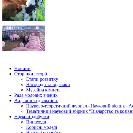
Новини
Сторінки історії
Етапи розвитку
Нагороди та відзнаки
Музейна кімната
Рада молодих вчених
Видавнича діяльність
Науково-теоретичний журнал «Науковий вісник «А
Тематичний науковий збірник "Вівчарство та козів
Наукові здобутки
Винаходи
Корисні моделі
Наукові розробки