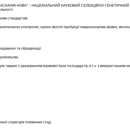
АСКАНІЯ-НОВА” – НАЦІОНАЛЬНИЙ НАУКОВИЙ СЕЛЕКЦІЙНО-ГЕНЕТИЧНИЙ 
яльності.
іжним стандартам.
тичного контролю, оцінки якості продукції тваринництва (вовни, молока і 
рещування та гібридизації
иробництва.
для тварин з урахуванням кормової бази господарств, в т.ч. з використанням н
чної структури племінних стад.