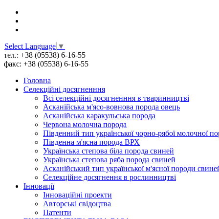
Select Language
▼
тел.: +38 (05538) 6-16-55
факс: +38 (05538) 6-16-55
Головна
Селекційні досягненння
Всі cелекційні досягненння в тваринництві
Асканійська м'ясо-вовнова порода овець
Асканійська каракульська порода
Червона молочна порода
Південний тип української чорно-рябої молочної п
Південна м'ясна порода ВРХ
Українська степова біла порода свиней
Українська степова ряба порода свиней
Асканійський тип української м'ясної породи свине
Селекційне досягнення в рослинництві
Інновації
Інноваційні проекти
Авторські свідоцтва
Патенти