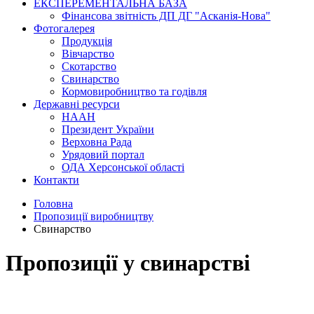
ЕКСПЕРЕМЕНТАЛЬНА БАЗА
Фінансова звітність ДП ДГ "Асканія-Нова"
Фотогалерея
Продукція
Вівчарство
Скотарство
Свинарство
Кормовиробництво та годівля
Державні ресурси
НААН
Президент України
Верховна Рада
Урядовий портал
ОДА Херсонської області
Контакти
Головна
Пропозиції виробництву
Свинарство
Пропозиції у свинарстві