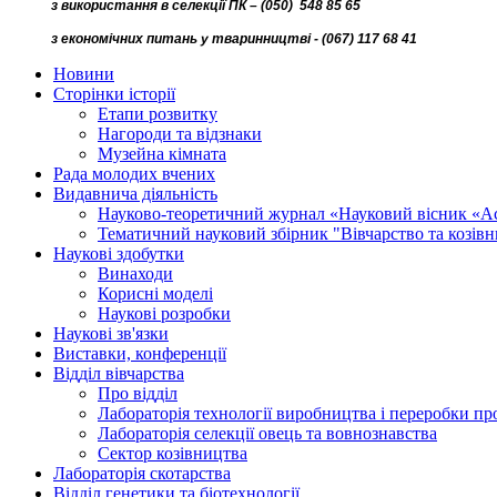
з використання в селекції ПК – (050) 548 85 65
з економічних питань у тваринництві - (067) 117 68 41
Новини
Сторінки історії
Етапи розвитку
Нагороди та відзнаки
Музейна кімната
Рада молодих вчених
Видавнича діяльність
Науково-теоретичний журнал «Науковий вісник «А
Тематичний науковий збірник "Вівчарство та козів
Наукові здобутки
Винаходи
Корисні моделі
Наукові розробки
Наукові зв'язки
Виставки, конференції
Відділ вівчарства
Про відділ
Лабораторія технології виробництва і переробки про
Лабораторія селекції овець та вовнознавства
Сектор козівництва
Лабораторія скотарства
Відділ генетики та біотехнології