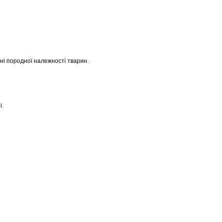
іні породної належності тварин.
і.