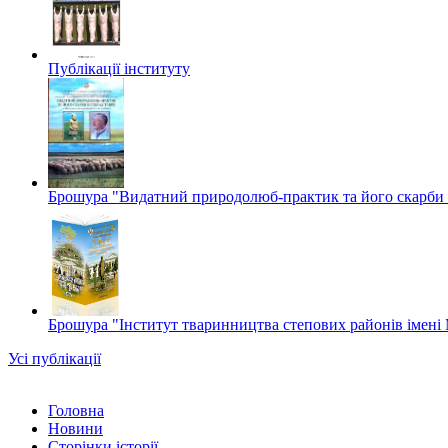
Публікації інституту
Брошура "Видатний природолюб-практик та його скарби в
Брошура "Інститут тваринництва степових районів імені 
Усі публікації
Головна
Новини
Сторінки історії