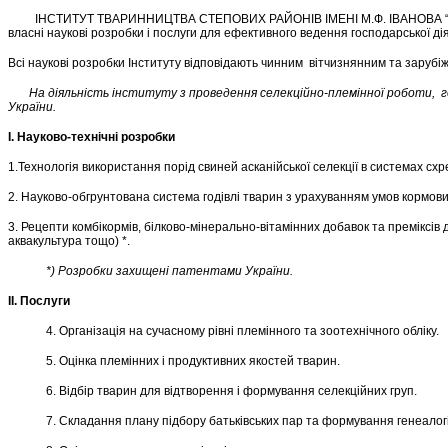
ІНСТИТУТ ТВАРИННИЦТВА СТЕПОВИХ РАЙОНІВ ІМЕНІ М.Ф. ІВАНОВА “
власні наукові розробки і послуги для ефективного ведення господарської ді
Всі наукові розробки Інституту відповідають чинним вітчизнянним та заруб
На діяльність інституту з проведення селекційно-племінної роботи, гене
України.
І. Науково-технічні розробки
1.Технологія використання порід свиней асканійської селекції в системах сх
2. Науково-обгрунтована система годівлі тварин з урахуванням умов кормов
3. Рецепти комбікормів, білково-мінерально-вітамінних добавок та преміксів 
аквакультура тощо) *.
*) Розробки захищені патентами України.
ІІ. Послуги
4. Організація на сучасному рівні племінного та зоотехнічного обліку.
5. Оцінка племінних і продуктивних якостей тварин.
6. Відбір тварин для відтворення і формування селекційних груп.
7. Складання плану підбору батьківських пар та формування генеалогі