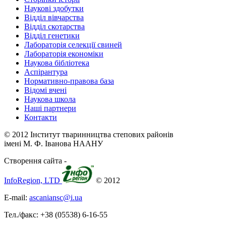
Наукові здобутки
Відділ вівчарства
Відділ скотарства
Відділ генетики
Лабораторія селекції свиней
Лабораторія економіки
Наукова бібліотека
Аспірантура
Нормативно-правова база
Відомі вчені
Наукова школа
Наші партнери
Контакти
© 2012 Інститут тваринництва степових районів
імені М. Ф. Іванова НААНУ
Створення сайта -
InfoRegion, LTD
© 2012
E-mail:
ascaniansc@i.ua
Тел./факс: +38 (05538) 6-16-55