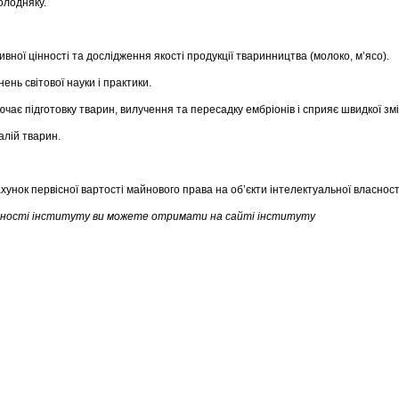
олодняку.
вної цінності та дослідження якості продукції тваринництва (молоко, м’ясо).
нь світової науки і практики.
лючає підготовку тварин, вилучення та пересадку ембріонів і сприяє швидкої зм
лій тварин.
унок первісної вартості майнового права на об’єкти інтелектуальної власност
льності інституту ви можете отримати на сайті інституту