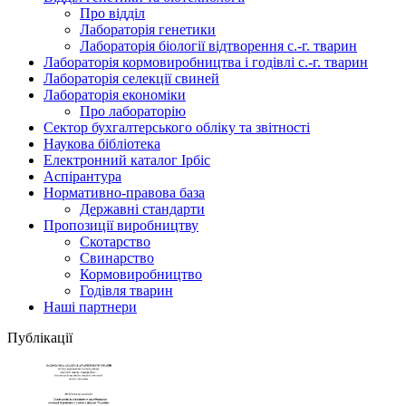
Про відділ
Лабораторія генетики
Лабораторія біології відтворення с.-г. тварин
Лабораторія кормовиробництва і годівлі с.-г. тварин
Лабораторія селекції свиней
Лабораторія економіки
Про лабораторію
Сектор бухгалтерського обліку та звітності
Наукова бібліотека
Електронний каталог Iрбiс
Аспірантура
Нормативно-правова база
Державні стандарти
Пропозиції виробництву
Скотарство
Свинарство
Кормовиробництво
Годівля тварин
Наші партнери
Публікації