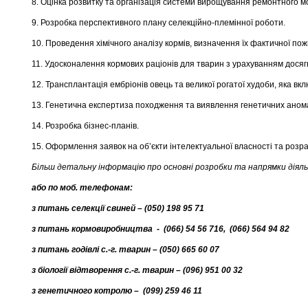
8. Оцінка розвитку та організація системи вирощування ремонтного м
9. Розробка перспективного плану селекційно-племінної роботи.
10. Проведення хімічного аналізу кормів, визначення їх фактичної пожи
11. Удосконалення кормових раціонів для тварин з урахуванням досягне
12. Трансплантація ембріонів овець та великої рогатої худоби, яка вк
13. Генетична експертиза походження та виявлення генетичних анома
14. Розробка бізнес-планів.
15. Оформлення заявок на об’єкти інтелектуальної власності та розрах
Більш детальну інформацію про основні розробки та напрямки дія
або по моб. телефонам:
з питань селекції свиней – (050) 198 95 71
з питань кормовиробництва - (066) 54 56 716, (066) 564 94 82
з питань годівлі с.-г. тварин – (050) 665 60 07
з біології відтворення с.-г. тварин – (096) 951 00 32
з генетичного котролю – (099) 259 46 11