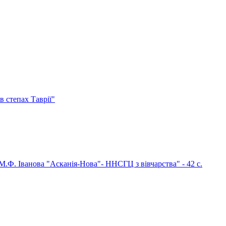
 степах Таврії"
М.Ф. Іванова "Асканія-Нова"- ННСГЦ з вівчарства" - 42 c.