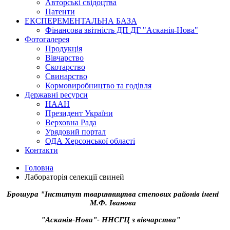
Авторські свідоцтва
Патенти
ЕКСПЕРЕМЕНТАЛЬНА БАЗА
Фінансова звітність ДП ДГ "Асканія-Нова"
Фотогалерея
Продукція
Вівчарство
Скотарство
Свинарство
Кормовиробництво та годівля
Державні ресурси
НААН
Президент України
Верховна Рада
Урядовий портал
ОДА Херсонської області
Контакти
Головна
Лабораторія селекції свиней
Брошура "Інститут тваринництва степових районів імені
М.Ф. Іванова
"Асканія-Нова"- ННСГЦ з вівчарства"