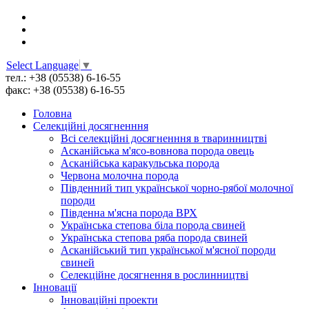
Select Language
▼
тел.: +38 (05538) 6-16-55
факс: +38 (05538) 6-16-55
Головна
Селекційні досягненння
Всі cелекційні досягненння в тваринництві
Асканійська м'ясо-вовнова порода овець
Асканійська каракульська порода
Червона молочна порода
Південний тип української чорно-рябої молочної
породи
Південна м'ясна порода ВРХ
Українська степова біла порода свиней
Українська степова ряба порода свиней
Асканійський тип української м'ясної породи
свиней
Селекційне досягнення в рослинництві
Інновації
Інноваційні проекти