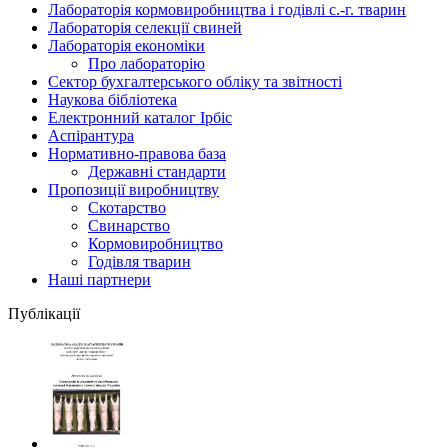
Лабораторія кормовиробництва і годівлі с.-г. тварин
Лабораторія селекції свиней
Лабораторія економіки
Про лабораторію
Сектор бухгалтерського обліку та звітності
Наукова бібліотека
Електронний каталог Iрбiс
Аспірантура
Нормативно-правова база
Державні стандарти
Пропозиції виробництву
Скотарство
Свинарство
Кормовиробництво
Годівля тварин
Наші партнери
Публікації