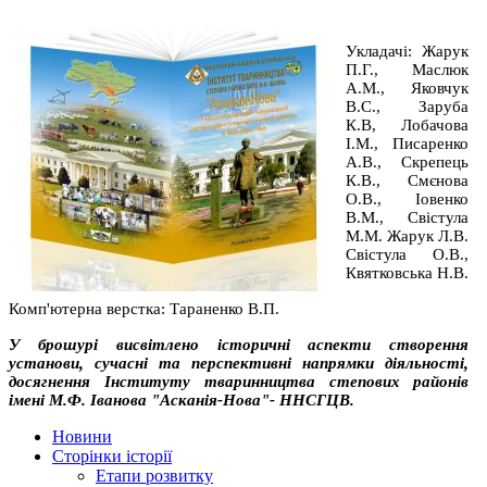
Укладачі: Жарук
П.Г., Маслюк
А.М., Яковчук
В.С., Заруба
К.В, Лобачова
І.М., Писаренко
А.В., Скрепець
К.В., Смєнова
О.В., Іовенко
В.М., Свістула
М.М. Жарук Л.В.
Свістула О.В.,
Квятковська Н.В.
Комп'ютерна верстка: Тараненко В.П.
У брошурі висвітлено історичні аспекти створення
установи, сучасні та перспективні напрямки діяльності,
досягнення Інституту тваринництва степових районів
імені М.Ф. Іванова "Асканія-Нова"- ННСГЦВ.
Новини
Сторінки історії
Етапи розвитку