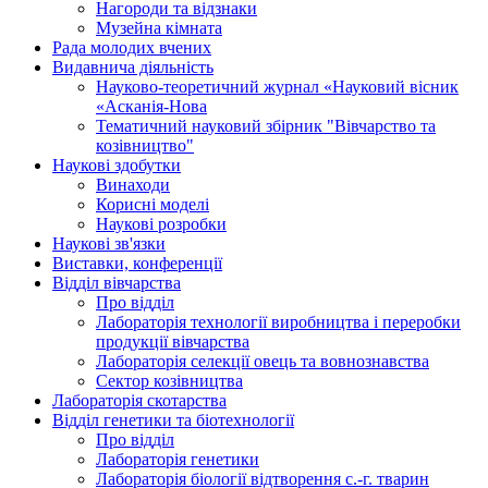
Нагороди та відзнаки
Музейна кімната
Рада молодих вчених
Видавнича діяльність
Науково-теоретичний журнал «Науковий вісник
«Асканія-Нова
Тематичний науковий збірник "Вівчарство та
козівництво"
Наукові здобутки
Винаходи
Корисні моделі
Наукові розробки
Наукові зв'язки
Виставки, конференції
Відділ вівчарства
Про відділ
Лабораторія технології виробництва і переробки
продукції вівчарства
Лабораторія селекції овець та вовнознавства
Сектор козівництва
Лабораторія скотарства
Відділ генетики та біотехнології
Про відділ
Лабораторія генетики
Лабораторія біології відтворення с.-г. тварин