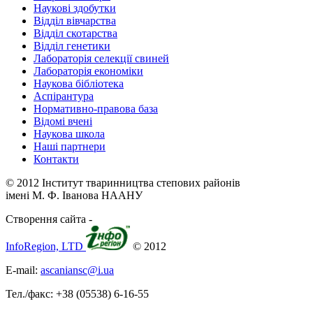
Наукові здобутки
Відділ вівчарства
Відділ скотарства
Відділ генетики
Лабораторія селекції свиней
Лабораторія економіки
Наукова бібліотека
Аспірантура
Нормативно-правова база
Відомі вчені
Наукова школа
Наші партнери
Контакти
© 2012 Інститут тваринництва степових районів
імені М. Ф. Іванова НААНУ
Створення сайта -
InfoRegion, LTD
© 2012
E-mail:
ascaniansc@i.ua
Тел./факс: +38 (05538) 6-16-55