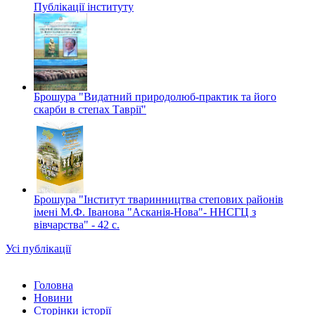
Публікації інституту
Брошура "Видатний природолюб-практик та його
скарби в степах Таврії"
Брошура "Інститут тваринництва степових районів
імені М.Ф. Іванова "Асканія-Нова"- ННСГЦ з
вівчарства" - 42 c.
Усі публікації
Головна
Новини
Сторінки історії