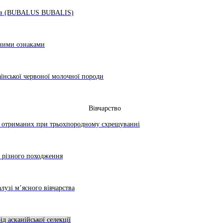
лів (BUBALUS BUBALIS)
аними ознаками
їнської червоної молочної породи
Вівчарство
, отриманих при трьохпородному схрещуванні
ь різного походження
лузі м’ясного вівчарства
д асканійської селекції