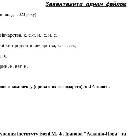
Завантажити одним файлом
стопада 2023 року).
арства, к. с.-г. н.; с. н. с.
ки продукції вівчарства, к. с.-г. н.;
н. с.
ин, к. вет. н.
лового комплексу (приватних господарств), які бажають
вання інституту імені М. Ф. Іванова "Асканія-Нова" та