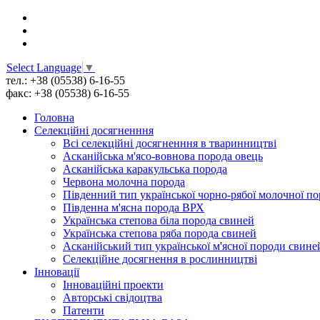
Select Language
▼
тел.: +38 (05538) 6-16-55
факс: +38 (05538) 6-16-55
Головна
Селекційні досягненння
Всі cелекційні досягненння в тваринництві
Асканійська м'ясо-вовнова порода овець
Асканійська каракульська порода
Червона молочна порода
Південний тип української чорно-рябої молочної п
Південна м'ясна порода ВРХ
Українська степова біла порода свиней
Українська степова ряба порода свиней
Асканійський тип української м'ясної породи свине
Селекційне досягнення в рослинництві
Інновації
Інноваційні проекти
Авторські свідоцтва
Патенти