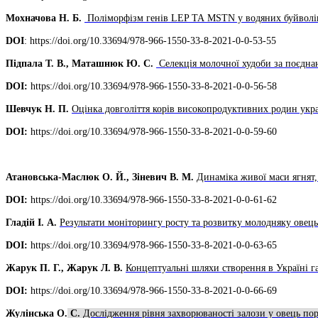
Мохначова Н. Б.
Поліморфізм генів LEP ТА MSTN у водяних буйво
DOI
:
https://doi.org/10.33694/978-966-1550-33-8-2021-0-0-53-55
Підпала Т. В., Маташнюк Ю. С.
Селекція молочної худоби за поєдн
DOI:
https://doi.org/10.33694/978-966-1550-33-8-2021-0-0-56-58
Шевчук Н. П.
Оцінка довголіття корів високопродуктивних родин укра
DOI:
https://doi.org/10.33694/978-966-1550-33-8-2021-0-0-59-60
Атановська-Маслюк О. Й., Зіневич В. М.
Динаміка живої маси ягнят
DOI:
https://doi.org/10.33694/978-966-1550-33-8-2021-0-0-61-62
Гладій І. А.
Результати моніторингу росту та розвитку молодняку овец
DOI:
https://doi.org/10.33694/978-966-1550-33-8-2021-0-0-63-65
Жарук П. Г., Жарук Л. В.
Концептуальні шляхи створення в Україні га
DOI:
https://doi.org/10.33694/978-966-1550-33-8-2021-0-0-66-69
Жулінська О.
С.
Дослідження рівня захворюваності залози у овець порі