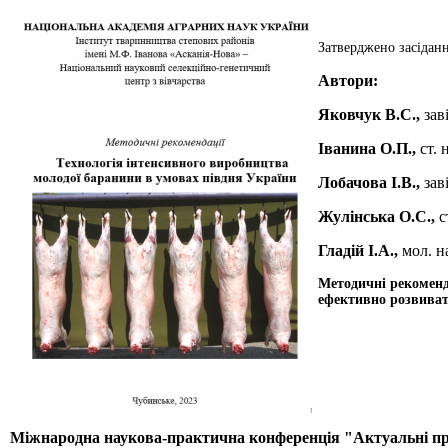
Затверджено засідан
Автори:
Яковчук В.С.,
заві
Іванина О.П.,
ст. 
Лобачова І.В.,
заві
Жулінська О.С.,
с
Гладій І.А.,
мол. н
Методичні рекоменда
ефективно розвиват
Міжнародна наукова-практична конференція "Актуальні проб