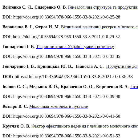
Войтенко С. Л., Сидоренко О. В.
Генеалогічна структура та продуктив
DOI:
https://doi.org/10.33694/978-966-1550-33-8-2021-0-0-25-28
Вороненко В. І., Фурса Н. М
.
Вітчизняні генетичні ресурси м’ясного с
DOI
: https://doi.org/10.33694/978-966-1550-33-8-2021-0-0-29-32
Гончаренко І. В.
Тваринництво в Україні: умови розвитку
DOI:
https://doi.org/10.33694/978-966-1550-33-8-2021-0-0-33-35
Гончаренко І. В., Криницька Ю. В., Іваногла А. С.
Продуктивне дол
DOI:
https://doi.org/10.33694/978-966-1550-33-8-2021-0-0-36-38
Іванов С. С., Мельник В. О., Кравченко О. О., Кириченко В. А.
Інт
D
O
I
:
https://doi.org/10.33694/978-966-1550-33-8-2021-0-0-39-40
Козырь В. С.
Молочный комплекс в пустыне
DOI:
https://doi.org/10.33694/978-966-1550-33-8-2021-0-0-41-50
Кругляк О. В.
Фактор ефективного ведення племінного молочного ско
DOI:
https://doi.org/10.33694/978-966-1550-33-8-2021-0-0-51-52