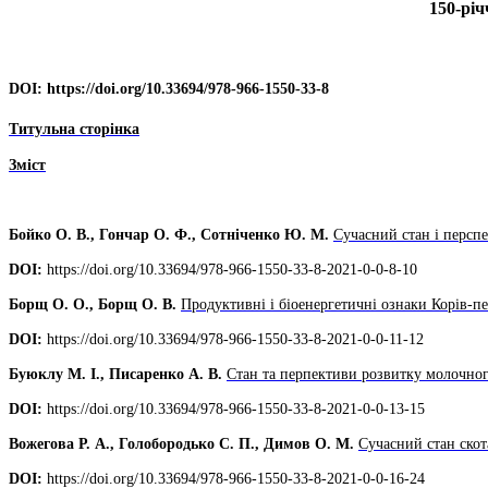
150-річ
DOI:
https://doi.org/10.33694/978-966-1550-33-8
Титульна сторінка
Зміст
Бойко О. В., Гончар О. Ф., Сотніченко Ю. М.
Сучасний стан і персп
DOI:
https://doi.org/10.33694/978-966-1550-33-8-2021-0-0-8-10
Борщ О. О., Борщ О. В.
Продуктивні і біоенергетичні ознаки Корів-п
DOI:
https://doi.org/10.33694/978-966-1550-33-8-2021-0-0-11-12
Буюклу М. І., Писаренко А. В.
Стан та перпективи розвитку молочног
DOI:
https://doi.org/10.33694/978-966-1550-33-8-2021-0-0-13-15
Вожегова Р. А., Голобородько С. П., Димов О. М.
Сучасний стан скот
DOI:
https://doi.org/10.33694/978-966-1550-33-8-2021-0-0-16-24