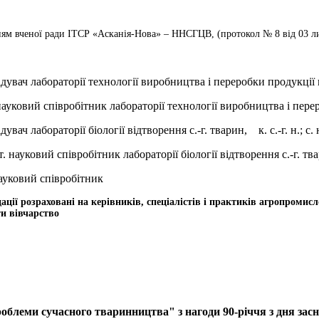
ням вченої ради ІТСР «Асканія-Нова» – ННСГЦВ, (протокол № 8 від 03 ли
дувач лабораторії технології виробництва і переробки продукції вівч
науковий співробітник лабораторії технології виробництва і перероб
дувач лабораторії біології відтворення с.-г. тварин,
к. с.-г. н.; с. 
т. науковий співробітник лабораторії біології відтворення с.-г. твар
ауковий співробітник
ції розраховані на керівників, спеціалістів і практиків агропромис
и вівчарство
леми сучасного тваринництва" з нагоди 90-річчя з дня засну