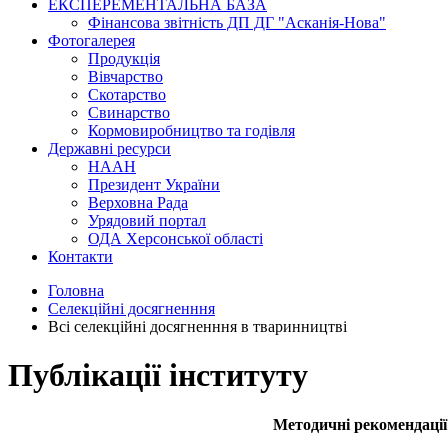
ЕКСПЕРЕМЕНТАЛЬНА БАЗА
Фінансова звітність ДП ДГ "Асканія-Нова"
Фотогалерея
Продукція
Вівчарство
Скотарство
Свинарство
Кормовиробництво та годівля
Державні ресурси
НААН
Президент України
Верховна Рада
Урядовий портал
ОДА Херсонської області
Контакти
Головна
Селекційні досягненння
Всі cелекційні досягненння в тваринництві
Публікації інституту
Методичні рекомендації