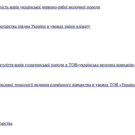
ність корів української червоно-рябої молочної породи
котарства півдня України в умовах зміни клімату
голіття корів голштинської породи в ТОВ«українська молочна компанія»
енсивні технології ведення племінного вівчарства в умовах ТОВ «Україн
тарства