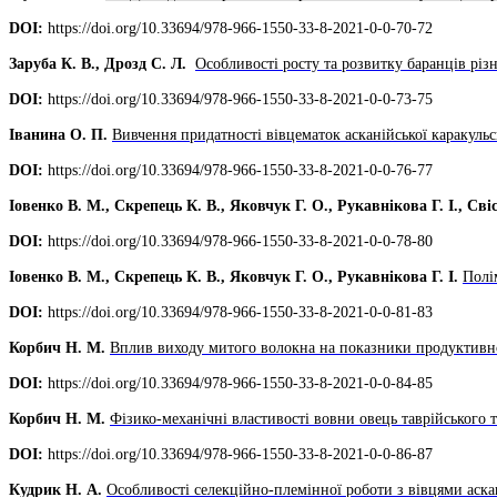
DOI:
https://doi.org/10.33694/978-966-1550-33-8-2021-0-0-70-72
Заруба К. В., Дрозд С. Л.
Особливості росту та розвитку баранців рі
DOI:
https://doi.org/10.33694/978-966-1550-33-8-2021-0-0-73-75
Іванина О. П.
Вивчення придатності вівцематок асканійської каракуль
DOI:
https://doi.org/10.33694/978-966-1550-33-8-2021-0-0-76-77
Іовенко В. М., Скрепець К. В., Яковчук Г. О., Рукавнікова Г. І., Сві
DOI:
https://doi.org/10.33694/978-966-1550-33-8-2021-0-0-78-80
Іовенко В. М., Скрепець К. В., Яковчук Г. О., Рукавнікова Г. І.
Полі
DOI:
https://doi.org/10.33694/978-966-1550-33-8-2021-0-0-81-83
Корбич Н. М.
Вплив виходу митого волокна на показники продуктивнос
DOI:
https://doi.org/10.33694/978-966-1550-33-8-2021-0-0-84-85
Корбич Н. М.
Фізико-механічні властивості вовни овець таврійського 
DOI:
https://doi.org/10.33694/978-966-1550-33-8-2021-0-0-86-87
Кудрик Н. А.
Особливості селекційно-племінної роботи з вівцями аска