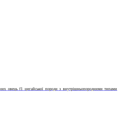
сних овець f1 цигайської породи з внутрішньопородними типами