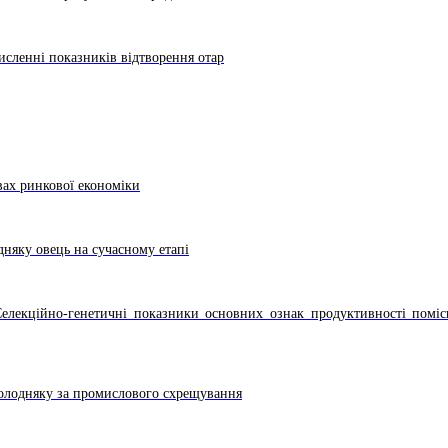
исленні показників відтворення отар
вах ринкової економіки
дняку овець на сучасному етапі
Селекційно-генетичні показники основних ознак продуктивності помі
олодняку за промислового схрещування