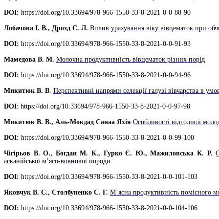
DOI:
https://doi.org/10.33694/978-966-1550-33-8-2021-0-0-88-90
Лобачова І. В., Дрозд С. Л.
Вплив урахування віку вівцематок при обч
DOI:
https://doi.org/10.33694/978-966-1550-33-8-2021-0-0-91-93
Мамедова В. М.
Молочна продуктивність вівцематок різних порід
DOI:
https://doi.org/10.33694/978-966-1550-33-8-2021-0-0-94-96
Микитюк В. В
.
Перспективні напрями селекції галузі вівчарства в умо
DOI
: https://doi.org/10.33694/978-966-1550-33-8-2021-0-0-97-98
Микитюк В. В., Аль-Мокдад Санаа Яхія
Особливості відгодівлі моло
DOI:
https://doi.org/10.33694/978-966-1550-33-8-2021-0-0-99-100
Чігірьов В. О., Богдан М. К., Гурко Є. Ю., Мажиловська К. Р.
асканійської м’ясо-вовнової породи
DOI:
https://doi.org/10.33694/978-966-1550-33-8-2021-0-0-101-103
Яковчук В. С., Столбуненко С. Г.
М’ясна продуктивність помісного м
DOI:
https://doi.org/10.33694/978-966-1550-33-8-2021-0-0-104-106