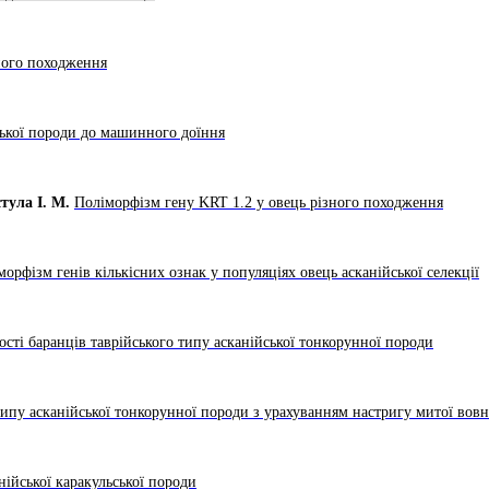
зного походження
ської породи до машинного доїння
стула І. М.
Поліморфізм гену KRT 1.2 у овець різного походження
морфізм генів кількісних ознак у популяціях овець асканійської селекції
ті баранців таврійського типу асканійської тонкорунної породи
типу асканійської тонкорунної породи з урахуванням настригу митої вов
нійської каракульської породи