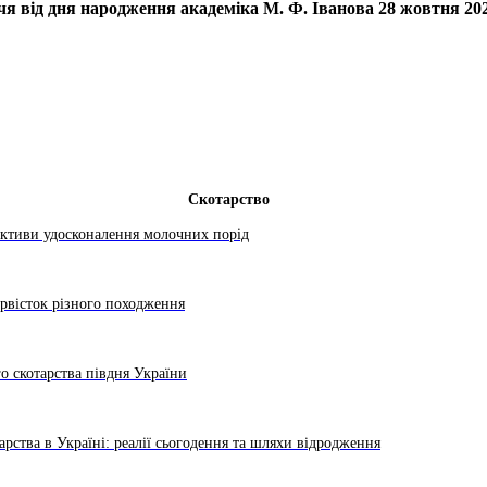
чя від дня народження академіка М. Ф. Іванова 28 жовтня 202
Скотарство
ективи удосконалення молочних порід
ервісток різного походження
о скотарства півдня України
арства в Україні: реалії сьогодення та шляхи відродження