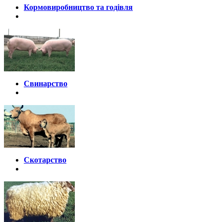
Кормовиробництво та годівля
Свинарство
Скотарство