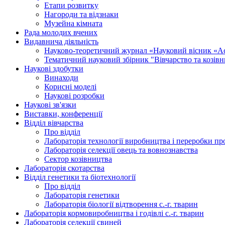
Етапи розвитку
Нагороди та відзнаки
Музейна кімната
Рада молодих вчених
Видавнича діяльність
Науково-теоретичний журнал «Науковий вісник «А
Тематичний науковий збірник "Вівчарство та козів
Наукові здобутки
Винаходи
Корисні моделі
Наукові розробки
Наукові зв'язки
Виставки, конференції
Відділ вівчарства
Про відділ
Лабораторія технології виробництва і переробки про
Лабораторія селекції овець та вовнознавства
Сектор козівництва
Лабораторія скотарства
Відділ генетики та біотехнології
Про відділ
Лабораторія генетики
Лабораторія біології відтворення с.-г. тварин
Лабораторія кормовиробництва і годівлі с.-г. тварин
Лабораторія селекції свиней