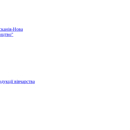
сканія-Нова
ництво"
дукції вівчарства