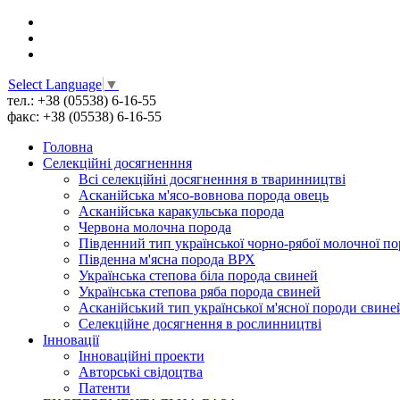
Select Language
▼
тел.: +38 (05538) 6-16-55
факс: +38 (05538) 6-16-55
Головна
Селекційні досягненння
Всі cелекційні досягненння в тваринництві
Асканійська м'ясо-вовнова порода овець
Асканійська каракульська порода
Червона молочна порода
Південний тип української чорно-рябої молочної п
Південна м'ясна порода ВРХ
Українська степова біла порода свиней
Українська степова ряба порода свиней
Асканійський тип української м'ясної породи свине
Селекційне досягнення в рослинництві
Інновації
Інноваційні проекти
Авторські свідоцтва
Патенти