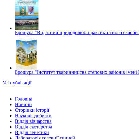
Брошура "Видатний природолюб-практик та його скарби в
Брошура "Інститут тваринництва степових районів імені 
Усі публікації
Головна
Новини
Сторінки історії
Наукові здобутки
Відділ вівчарства
Відділ скотарства
Відділ генетики
Лабораторія селекції свиней