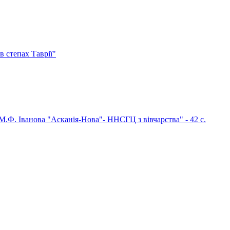
 степах Таврії"
М.Ф. Іванова "Асканія-Нова"- ННСГЦ з вівчарства" - 42 c.