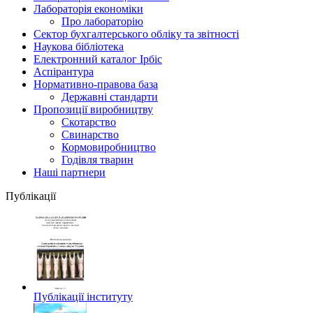
Лабораторія економіки
Про лабораторію
Сектор бухгалтерського обліку та звітності
Наукова бібліотека
Електронний каталог Iрбiс
Аспірантура
Нормативно-правова база
Державні стандарти
Пропозиції виробництву
Скотарство
Свинарство
Кормовиробництво
Годівля тварин
Наші партнери
Публікації
Публікації інституту