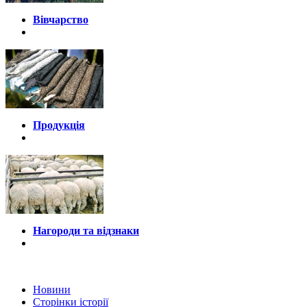
Вівчарство
Продукція
Нагороди та відзнаки
Новини
Сторінки історії